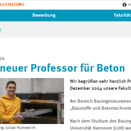
GESTALTUNG
I
Bewerbung
Fakultät
s
024
 neuer Professor für Beton
Wir begrüßen sehr herzlich Pr
Dezember 2024 unsere Fakultä
Am Bereich Bauingenieurwese
„Baustoffe und Betontechnolo
Nach dem Studium des Bauinge
Ing. Julian Hümme im
Universität Hannover (LUH) wa