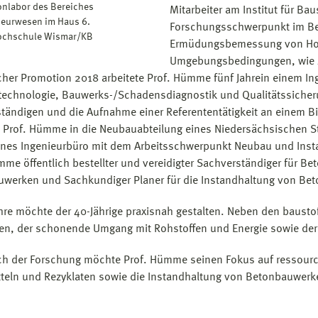
onlabor des Bereiches
Mitarbeiter am Institut für Bau
eurwesen im Haus 6.
Forschungsschwerpunkt im Be
Hochschule Wismar/KB
Ermüdungsbemessung von Hoc
Umgebungsbedingungen, wie z.
icher Promotion 2018 arbeitete Prof. Hümme fünf Jahrein einem I
technologie, Bauwerks-/Schadensdiagnostik und Qualitätssicherun
tändigen und die Aufnahme einer Referententätigkeit an einem 
 Prof. Hümme in die Neubauabteilung eines Niedersächsischen Sta
enes Ingenieurbüro mit dem Arbeitsschwerpunkt Neubau und Inst
mme öffentlich bestellter und vereidigter Sachverständiger für 
werken und Sachkundiger Planer für die Instandhaltung von Bet
hre möchte der 40-Jährige praxisnah gestalten. Neben den bausto
n, der schonende Umgang mit Rohstoffen und Energie sowie der
ch der Forschung möchte Prof. Hümme seinen Fokus auf ressource
teln und Rezyklaten sowie die Instandhaltung von Betonbauwerke