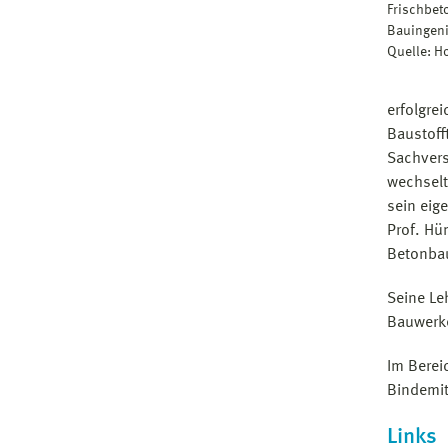
Frischbet
Bauingeni
Quelle: 
erfolgre
Baustoff
Sachvers
wechselt
sein eig
Prof. Hü
Betonbau
Seine Le
Bauwerke
Im Berei
Bindemit
Links