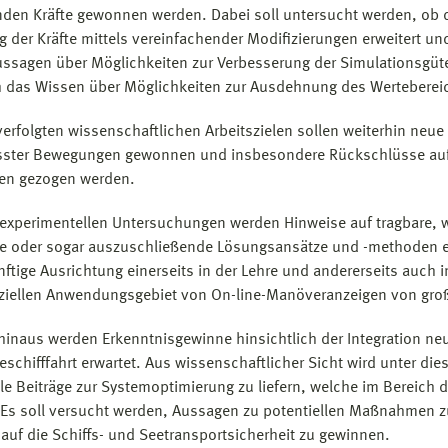
nden Kräfte gewonnen werden. Dabei soll untersucht werden, ob 
g der Kräfte mittels vereinfachender Modifizierungen erweitert u
ussagen über Möglichkeiten zur Verbesserung der Simulationsg
h das Wissen über Möglichkeiten zur Ausdehnung des Wertebereic
verfolgten wissenschaftlichen Arbeitszielen sollen weiterhin neu
sster Bewegungen gewonnen und insbesondere Rück­schlüsse auf
en gezogen werden.
experimentellen Untersuchungen werden Hinweise auf tragbare, we
ge oder sogar auszuschließende Lösungsansätze und -methoden erw
nftige Ausrichtung einerseits in der Lehre und andererseits auch
iellen Anwendungsgebiet von On-line-Manöveranzeigen von gro
hinaus werden Erkenntnisgewinne hinsichtlich der Integration n
eschifffahrt erwartet. Aus wissen­schaftlicher Sicht wird unter di
lle Beiträge zur Systemoptimierung zu liefern, welche im Bereic
Es soll versucht werden, Aussagen zu potentiellen Maßnahmen zu
auf die Schiffs- und Seetransport­sicherheit zu gewinnen.