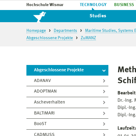
Hochschule Wismar
TECHNOLOGY
BUSINESS
Studies
Homepage
Departments
Maritime Studies, Systems E
Abgeschlossene Projekte
ZuMANZ
Meth
Abgeschlossene Projekte
Schi
ADANAV
ADOPTMAN
Bearbeit
Dr.-Ing.
Ascheverhalten
Dipl.-Ing
BALTIMARI
Dipl.-Ing
BooST
Laufzeit
CADMUSS
01.04.20