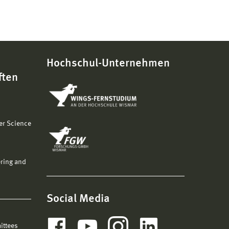
Hochschul-Unternehmen
ften
er Science
ering and
Social Media
ittees