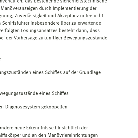
­verläufen, das bestehende sicherheitstechnische
r Manöveranzeigen durch Implementierung der
Eignung, Zuverlässigkeit und Akzeptanz untersucht
 Schiffsführer insbesondere über zu erwartende
verfolgten Lösungsansatzes besteht darin, dass
bei der Vorhersage zukünftiger Bewegungs­zustände
:
ngszuständen eines Schiffes auf der Grundlage
ewegungszustände eines Schiffes
nen-Diagnosesystem gekoppelten
ndere neue Erkenntnisse hinsichtlich der
ffs­körper und an den Manövriereinrichtungen