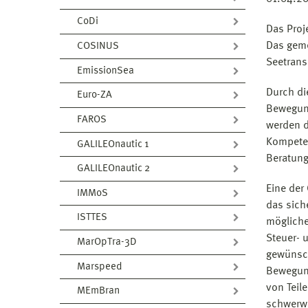
CoDi
Das Proj
Das geme
COSINUS
Seetrans
EmissionSea
Durch di
Euro-ZA
Bewegung
FAROS
werden d
Kompeten
GALILEOnautic 1
Beratung
GALILEOnautic 2
Eine der
IMMoS
das sich
ISTTES
möglich
Steuer- 
MarOpTra-3D
gewünsch
Marspeed
Bewegung
von Teil
MEmBran
schwerwi