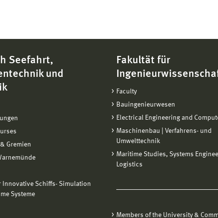
h Seefahrt,
Fakultät für
entechnik und
Ingenieurwissenscha
ik
Faculty
Bauingenieurwesen
Electrical Engineering and Comput
tungen
Maschinenbau | Verfahrens- und
ourses
Umwelttechnik
 & Gremien
Maritime Studies, Systems Engine
Warnemünde
Logistics
ür Innovative Schiffs- Simulation
ime Systeme
Members of the University & Comm