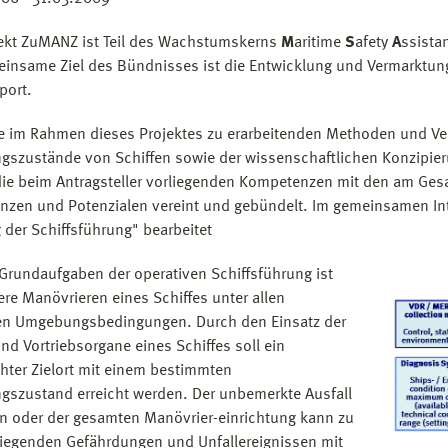
ekt ZuMANZ ist Teil des Wachstumskerns
M
aritime
S
afety
A
ssista
insame Ziel des Bündnisses ist die Entwicklung und Vermarktu
port.
e im Rahmen dieses Projektes zu erarbeitenden Methoden und Ver
szustände von Schiffen sowie der wissenschaftlichen Konzipi
ie beim Antragsteller vorliegenden Kompetenzen mit den am Gesa
zen und Potenzialen vereint und gebündelt. Im gemeinsamen Inte
 der Schiffsführung" bearbeitet
 Grundaufgaben der operativen Schiffsführung ist
ere Manövrieren eines Schiffes unter allen
en Umgebungsbedingungen. Durch den Einsatz der
und Vortriebsorgane eines Schiffes soll ein
ter Zielort mit einem bestimmten
szustand erreicht werden. Der unbemerkte Ausfall
en oder der gesamten Manövrier-einrichtung kann zu
egenden Gefährdungen und Unfallereignissen mit