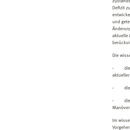
zustands
Defizit z
entwicke
und gete
Änderung
aktuelle
berücksi
Die wiss
·
di
aktuelle
·
di
·
di
Manöver
Im wisse
Vorgehen