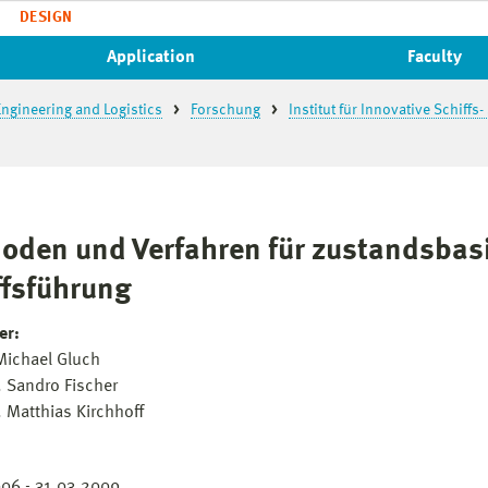
DESIGN
Application
Faculty
ngineering and Logistics
Forschung
Institut für Innovative Schiff
oden und Verfahren für zustandsbasi
ffsführung
er:
 Michael Gluch
. Sandro Fischer
. Matthias Kirchhoff
:
06 - 31.03.2009