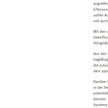
angreife
Erfassun
sollen A
soll auc
Mit den 
beeinflu
Störgröß
Aus den 
tragfähi
die zukü
dem spez
Darüber 
in der Se
potentie
können. 
Systeme 