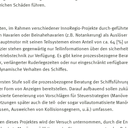
eichen Schäden führen.
ten, im Rahmen verschiedener InnoRegio-Projekte durch-geführten
n Havarien oder Beinahehavarien (z.B. Notankerung) als Auslöser 
Hauptmotor mit seinen Teilsystemen einen Anteil von ca. 64 [%] 
zier stehen gegenwärtig nur Teilinformationen über den sicherhei
etriebstechnik zur Verfügung. Es gibt keine prozess­bezogene Ber
r, verlängerter Ruder­lege­zeiten oder nur eingeschränkt verfügb
dynamische Verhalten des Schiffes.
 ersten Stufe soll die prozessbezogene Beratung der Schiffsführu
er Form von Anzeigen bereitstellen. Darauf aufbauend sollen zukü
sierte Generierung von Vorschlägen für Steuerstrategien (Manöv
tzungen später auch die teil- oder sogar vollautomatisierte Man
ssen, Ausweichen von Kollisionsgegnern, u.ä.) umfassen.
n dieses Projektes wird der Versuch unternommen, durch die En