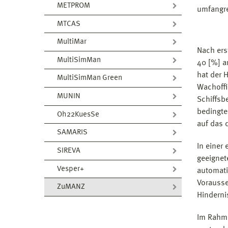
METPROM
umfangr
MTCAS
MultiMar
Nach ers
MultiSimMan
40 [%] a
hat der 
MultiSimMan Green
Wachoffi
MUNIN
Schiffsb
bedingte
Oh22KuesSe
auf das 
SAMARIS
In einer
SIREVA
geeignet
Vesper+
automati
Vorausse
ZuMANZ
Hinderni
Im Rahme