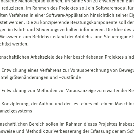
basierte Manöverprädiktionen, im Sinne von zu erwartenden Bahn
u reduzieren.
Im Rahmen des Projektes soll ein Softwaremodul fü
lten Verfahren in einer Software-Applikation hinsichtlich seiner 
stet werden. Die zu konzipierende Beratungskomponente soll den
en im Fahrt- und Steuerungsverhalten informieren. Die Idee des 
 Messwerte zum Betriebszustand der Antriebs- und Steuerorgane 
chtigt werden.
enschaftlichen Arbeitsziele des hier beschriebenen Projektes sind
e Entwicklung eines Verfahrens zur Vorausberechnung von Bewegu
r Stellgrößenänderungen und –zustände
e Entwicklung von Methoden zur Vorausanzeige zu erwartender B
e Konzipierung, der Aufbau und der Test eines mit einem Maschi
anzeigesystems
nschaftlichen Bereich sollen im Rahmen dieses Projektes insbeso
sweise und Methodik zur Verbesserung der Erfassung der am Schi