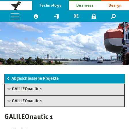
Technology
Business
Design
DE
Abgeschlossene Projekte
GALILEOnautic 1
GALILEOnautic 1
GALILEOnautic 1