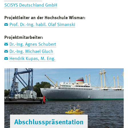
SCISYS Deutschland GmbH
Projektleiter an der Hochschule Wismar:
Prof. Dr.-Ing. habil. Olaf Simanski
Projektmitarbeiter:
Dr.-Ing. Agnes Schubert
Dr.-Ing. Michael Gluch
Hendrik Kupas, M. Eng.
Abschlusspräsentation