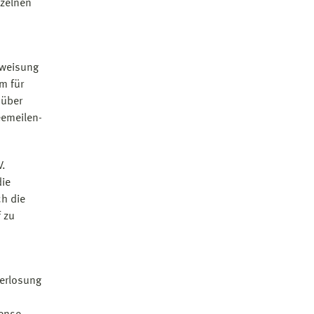
nzelnen
nweisung
m für
 über
eemeilen-
V.
die
ch die
 zu
Verlosung