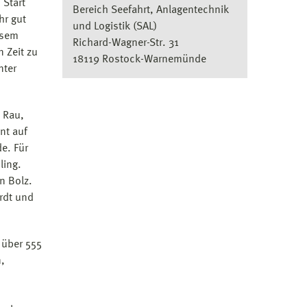
 Start
Bereich Seefahrt, Anlagentechnik
hr gut
und Logistik (SAL)
esem
Richard-Wagner-Str. 31
 Zeit zu
18119 Rostock-Warnemünde
nter
 Rau,
nt auf
e. Für
ling.
n Bolz.
rdt und
 über 555
n,