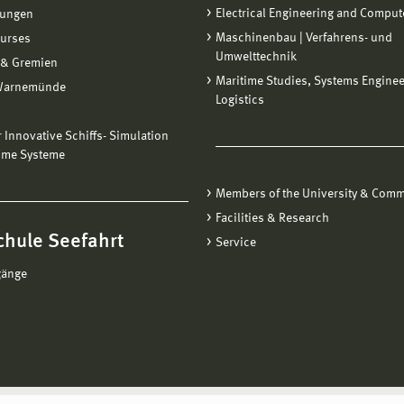
Electrical Engineering and Comput
tungen
Maschinenbau | Verfahrens- und
ourses
Umwelttechnik
 & Gremien
Maritime Studies, Systems Engine
Warnemünde
Logistics
ür Innovative Schiffs- Simulation
ime Systeme
Members of the University & Comm
Facilities & Research
chule Seefahrt
Service
gänge