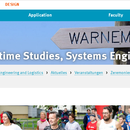
DESIGN
Application
Faculty
time Studies, Systems Engi
ngineering and Logistics
Aktuelles
Veranstaltungen
Zeremonien