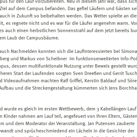
us für den Lauf vorzubereiten. Neu in diesem Jahr war, dass sich
Ziel auf dem Campus befanden. Das gefiel Läufern und Gästen se
 auch in Zukunft so beibehalten werden. Das Wetter spielte an di
mit, es regnete nicht und es war für die Läufer angenehm warm. Von
 es auch einen herbstlichen Sonnenstrahl auf dem jetzt bereits bu
em Laub der Campusbäume.
auch Nachmelden konnten sich die Laufinteressierten bei Simona
berg und Markus von Scheibner im funktionserweiterten Info-Poi
us, dessen multifunktionale Nutzung unter Beweis gestellt wurd
cheren Start der Laufenden sorgten Sven Dreeßen und Gerrit Tusch
d Videoaufnahmen machten Ralf Griffel, Kerstin Baldauf und Söre
ufbau und die Streckengestaltung kümmerten sich Jens Borchha
.
 wurde es gleich im ersten Wettbewerb, dem 3 Kabellängen-Lauf
n Kinder nahmen am Lauf teil, angefeuert von Ihren Eltern, Gäste
m und dem Moderator der Veranstaltung. Jan Putensen zauberte
wandt und sprücheschmiedend ein Lächeln in die Gesichter der