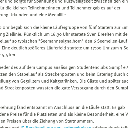
er und sorgte für Spannung und Kurzweiligekeit zwischen den ei
Für die kleinen Teilnehmerinnen und Teilnehmer gab es auf der
rung Urkunden und eine Medaillie.
 Uhr begab sich die kleine Läufergruppe von fünf Startern zur Ei
ung Ziellinie. Pünktlich um 16:30 Uhr startete Sven Dreeßen mit de
ellauf so typischen "Seemannssignalhorn" den 6 Seemeilen-Lauf
. Eine deutlich größeres Läuferfeld startete um 17:00 Uhr zum 3 S
r 5,5 km.
lieder des auf dem Campus ansässigen Studentenclubs Sumpf e.
tzen den Stapellauf als Streckenposten und beim Catering durch 
ellung von Gegrilltem und Kaltgetränken. Die Gäste und später au
nd Streckenposten wussten die gute Versorgung durch den Sumpf
.
erehrung fand entspannt im Anschluss an die Läufe statt. Es gab
dene Preise für die Platzierten und als kleine Besonderheit, eine 
nen Preisen über die Ziehung von Startnummern.