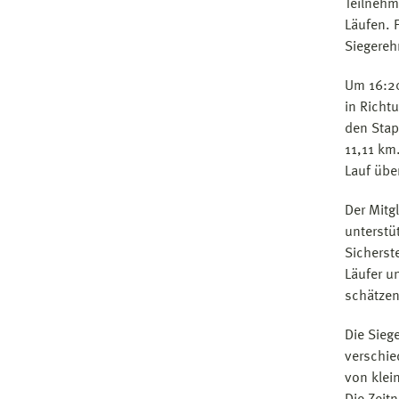
Teilnehm
Läufen. 
Siegereh
Um 16:20
in Richt
den Stap
11,11 km
Lauf übe
Der Mitg
unterstü
Sicherst
Läufer u
schätzen
Die Sieg
verschie
von klei