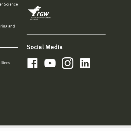
er Science
ering and
Social Media
ittees