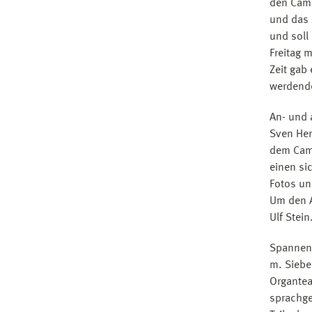
den Camp
und das 
und soll
Freitag 
Zeit gab
werdend
An- und 
Sven Her
dem Camp
einen si
Fotos un
Um den A
Ulf Stein
Spannend
m. Siebe
Organtea
sprachge