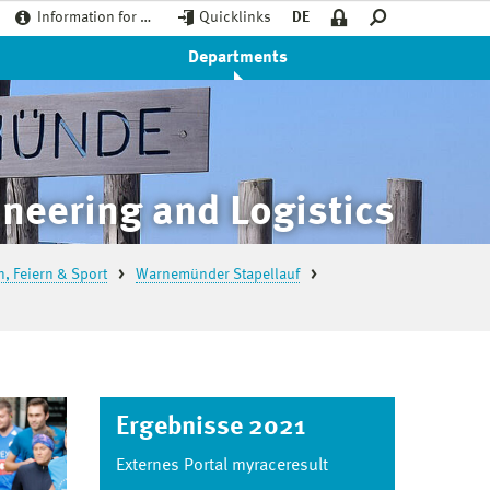
Information for …
Quicklinks
DE
Departments
neering and Logistics
, Feiern & Sport
Warnemünder Stapellauf
Ergebnisse 2021
Externes Portal myraceresult