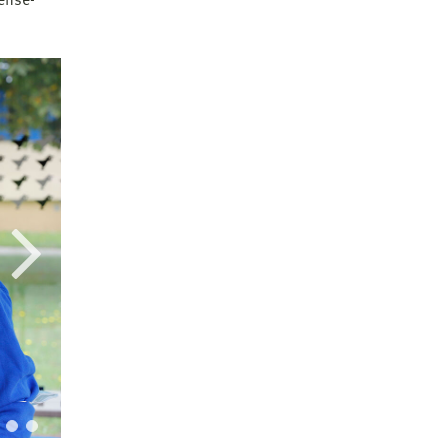
lense-
Gab die Startsignale: Prof. Dreeßen.