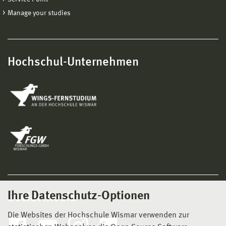
Manage your studies
Hochschul-Unternehmen
Ihre Datenschutz-Optionen
Social Media
Die Websites der Hochschule Wismar verwenden zur