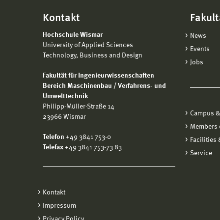
Kontakt
Fakult
Hochschule Wismar
News
University of Applied Sciences
Events
Technology, Business and Design
Jobs
Fakultät für Ingenieurwissenschaften
Bereich Maschinenbau / Verfahrens- und
Umwelttechnik
Philipp-Müller-Straße 14
Campus &
23966 Wismar
Members o
Telefon
+49 3841 753-0
Facilities
Telefax
+49 3841 753-73 83
Service
Kontakt
Impressum
Privacy Policy