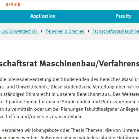
DESIGN
Application
Faculty
- und Umwelttechnik
Personen & Gremien
Fachschaftsrat Maschin
schaftsrat Maschinenbau/Verfahren
 die Interessenvertretung der Studierenden des Bereiches Masch
ns- und Umwelttechnik. Diese studentische Vertretung üben wir k
m ständigen Stimmrecht in unserem Bereichsrat aus. Des Weitere
rechpartner:innen für unsere Studierenden und Professor:innen,
n zu vermitteln oder um bei Planungen fakultätseigener Anliegen
 zu helfen und/oder sie voranzutreiben.
s verbreiten wir Jobangebote oder Thesis Themen, die von Unter
ngetragen werden. Außerdem planen wir jedes Jahr die Einführun