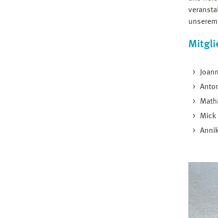
veransta
unserem 
Mitgli
Joan
Anto
Mathi
Mick 
Annik