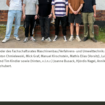
ieder des Fachschaftsrates Maschinenbau/Verfahrens- und Umwelttechnik:
Anton Chmielewski, Mick Graf, Manuel Kirschstein, Mathis Elias (Vorsitz), L
d Tim Kindler sowie (hinten, v.l.n.r.) Joanne Busack, Hjördis Nagel, Annik
Schubert.