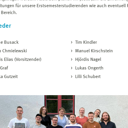
ltungen für unsere Erstsemester­studierenden wie auch eventuell F
Bereich.
eder
ne Busack
Tim Kindler
n Chmielewski
Manuel Kirschstein
s Elias (Vorsitzender)
Hjördis Nagel
Graf
Lukas Ongerth
a Gutzeit
Lilli Schubert