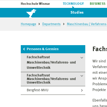
Hochschule Wismar
TECHNOLOGY
BUSINESS
Studies
Homepage
Departments
Maschinenbau | Verfahrens
Fach
Personen & Gremien
Fachschaftsrat
Wir sind
Maschinenbau/Verfahrens- und
Verfahre
Umwelttechnik
mit eine
Fachschaftsrat
wir Ansp
Maschinenbau/Verfahrens- und
Umwelttechnik
Probleme
Projekte
Bergfest-MVU
Ebenfall
uns hera