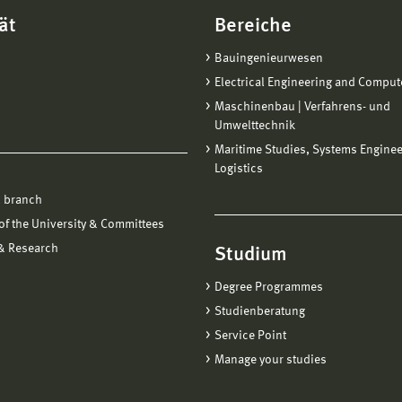
ät
Bereiche
Bauingenieurwesen
Electrical Engineering and Comput
Maschinenbau | Verfahrens- und
Umwelttechnik
Maritime Studies, Systems Engine
Logistics
 branch
f the University & Committees
 & Research
Studium
Degree Programmes
Studienberatung
Service Point
Manage your studies