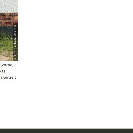
© Hochschule Wismar
 (vorne,
ukas
a Gutzeit