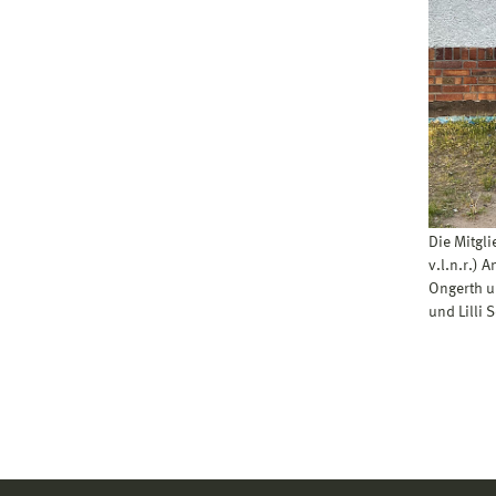
Die Mitgl
v.l.n.r.) 
Ongerth un
und Lilli 