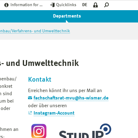
Information for …
Quicklinks
DE
Departments
enbau/Verfahrens- und Umwelttechnik
s- und Umwelttechnik
Kontakt
inenbau/
onkret
Erreichen könnt ihr uns per Mail an
n sind
fachschaftsrat-mvu@hs-wismar.de
 um bei
oder über unseren
 oder
Instagram-Account
nehmen an
gs­