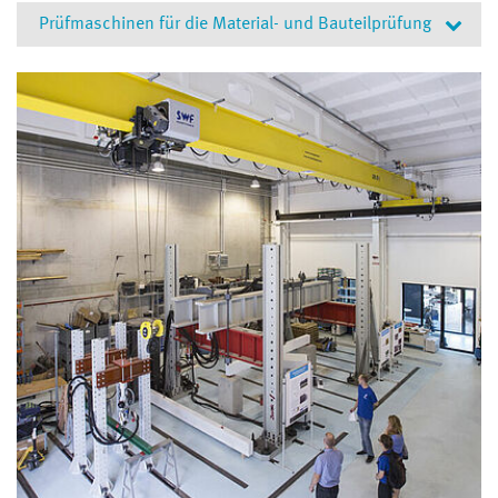
Prüfmaschinen für die Material- und Bauteilprüfung
Aufspannfeld 2000 kN
Universal Baustoffprüfmaschine 400 kN (Z400E)
Mobiles Hydraulikaggregat (Lukas) mit zwei
Hohlkolbenzylindern 300 kN Druck / 170 kN Zug
(Hub 250 mm)
sowie einem Hochlastzylinder 2565 kN Druck / 1068
kN Zug (Hub 300 mm)
DIGI-Schmidt Betonprüfer mit Prüfambos
Profometer 4 (Bewehrungssucher)
Betondeckungsmeßgerät BDT-ST
DYNA-Haftzugprüfer
Heine Techno-Endoskop