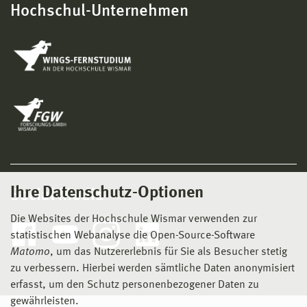
Hochschul-Unternehmen
Ihre Datenschutz-Optionen
Social Media
Die Websites der Hochschule Wismar verwenden zur
statistischen Webanalyse die Open-Source-Software
Matomo
, um das Nutzererlebnis für Sie als Besucher stetig
zu verbessern. Hierbei werden sämtliche Daten anonymisiert
erfasst, um den Schutz personenbezogener Daten zu
gewährleisten.