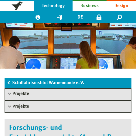
Technology
Business
Design
DE
Schiffahrtsinstitut Warnemünde e. V.
Projekte
Projekte
Forschungs- und