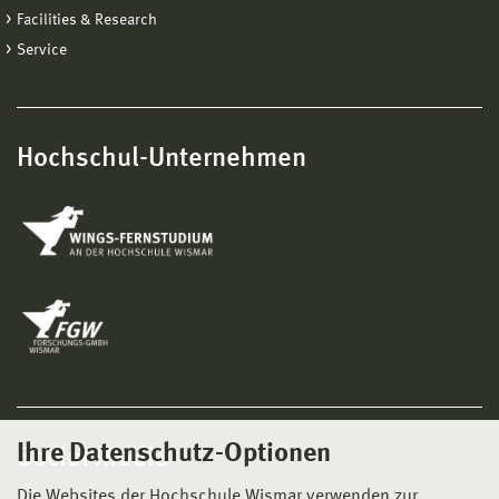
Facilities & Research
Service
Hochschul-Unternehmen
Ihre Datenschutz-Optionen
Social Media
Die Websites der Hochschule Wismar verwenden zur