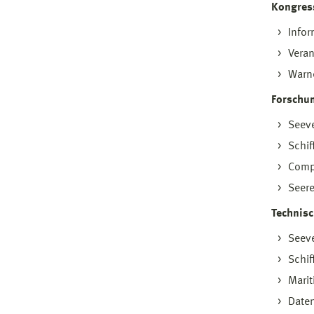
Kongres
Infor
Veran
Warne
Forschu
Seev
Schif
Compu
Seere
Technis
Seev
Schif
Mari
Daten