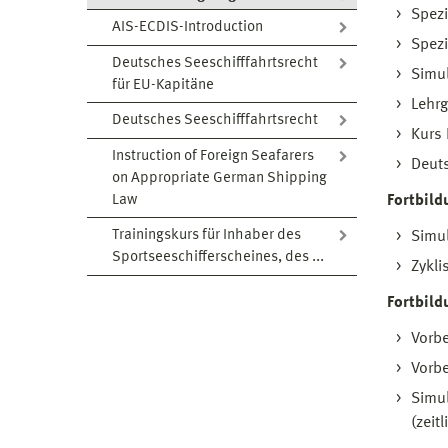
Spezi
AIS-ECDIS-Introduction
Spezi
Deutsches Seeschifffahrtsrecht
Simul
für EU-Kapitäne
Lehr
Deutsches Seeschifffahrtsrecht
Kurs 
Instruction of Foreign Seafarers
Deuts
on Appropriate German Shipping
Law
Fortbild
Trainingskurs für Inhaber des
Simul
Sportseeschifferscheines, des ...
Zykli
Fortbild
Vorbe
Vorbe
Simul
(zeit