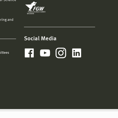
er Science
ering and
Social Media
ittees