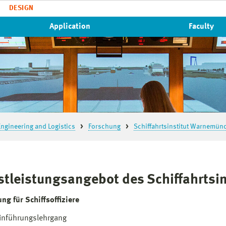
DESIGN
Application
Faculty
ngineering and Logistics
Forschung
Schiffahrtsinstitut Warnemünd
stleistungsangebot des Schiffahrtsin
ung für Schiffsoffiziere
inführungslehrgang