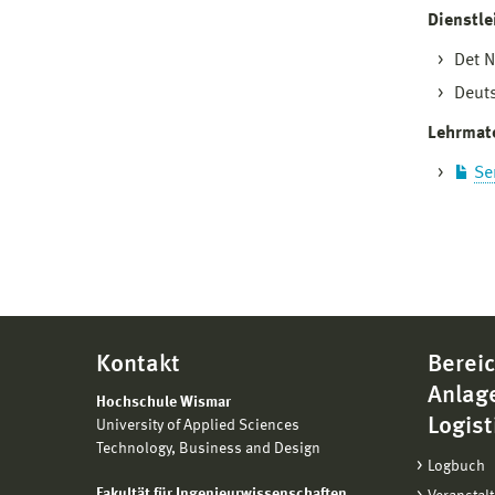
Dienstle
Det N
Deuts
Lehrmate
Se
Kontakt
Bereic
Anlag
Hochschule Wismar
Logist
University of Applied Sciences
Technology, Business and Design
Logbuch
Fakultät für Ingenieurwissenschaften