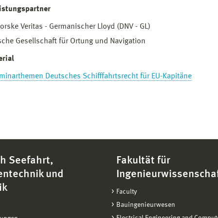
istungspartner
orske Veritas - Germanischer Lloyd (DNV - GL)
che Gesellschaft für Ortung und Navigation
rial
minarthemen Deutsches Schifffahrtsrecht für EU-Kapitäne
h Seefahrt,
Fakultät für
entechnik und
Ingenieurwissenscha
ik
Faculty
Bauingenieurwesen