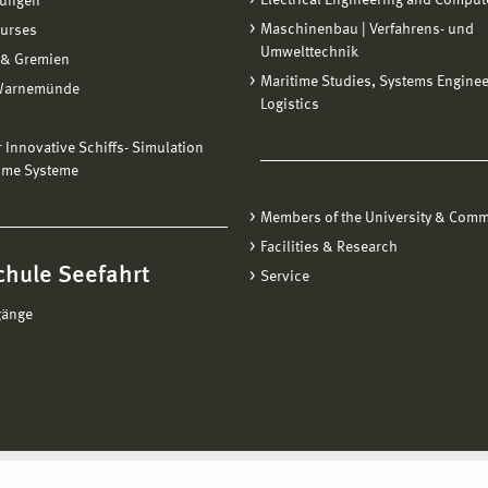
Electrical Engineering and Comput
tungen
Maschinenbau | Verfahrens- und
ourses
Umwelttechnik
 & Gremien
Maritime Studies, Systems Engine
Warnemünde
Logistics
ür Innovative Schiffs- Simulation
ime Systeme
Members of the University & Comm
Facilities & Research
chule Seefahrt
Service
gänge