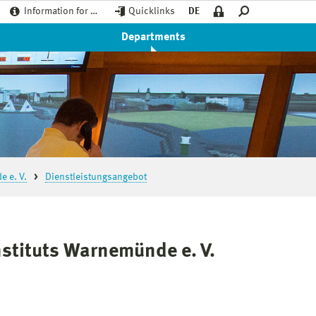
Information for …
Quicklinks
DE
Departments
e e. V.
Dienstleistungsangebot
stituts Warnemünde e. V.