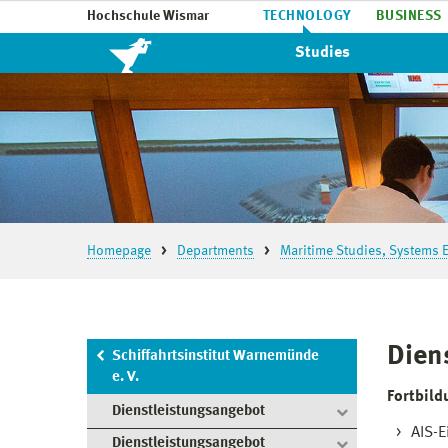
Hochschule Wismar
TECHNOLOGY
BUSINESS
Studies
Homepage
Departments
Maritime Studies, Systems E
Dien
Schiffahrtsinstitut Warnemünde
e. V.
Fortbild
Dienstleistungsangebot
AIS-E
Dienstleistungsangebot