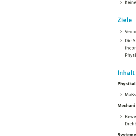
Kein
Ziele
Vermi
Die S
theor
Phys
Inhalt
Physika
Maßs
Mechani
Bewe
Dreh
Systeme