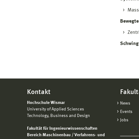
Masse
Bewegte
Zentr
Schwing
Kontakt
Fakult
Hochschule Wismar
News
University of Applied Sciences
Events
Technology, Business and Design
Jobs
Fakultät für Ingenieurwissenschaften
Bereich Maschinenbau / Verfahrens- und