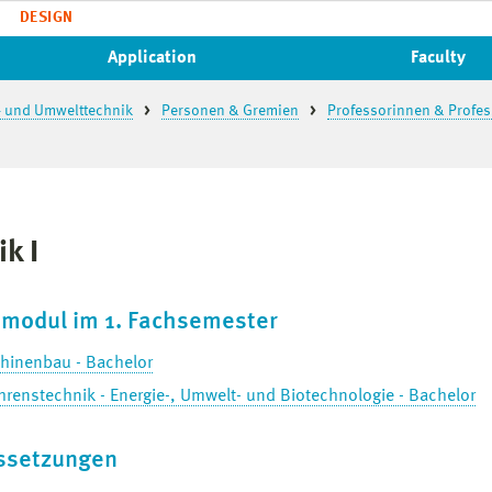
DESIGN
Application
Faculty
- und Umwelttechnik
Personen & Gremien
Professorinnen & Profe
k I
tmodul im 1. Fachsemester
hinenbau - Bachelor
hrenstechnik - Energie-, Umwelt- und Biotechnologie - Bachelor
ssetzungen