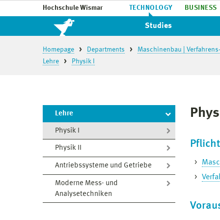
Hochschule Wismar
TECHNOLOGY
BUSINESS
Studies
Homepage
Departments
Maschinenbau | Verfahrens
Lehre
Physik I
Physi
Lehre
Physik I
Pflich
Physik II
Masc
Antriebssysteme und Getriebe
Verfa
Moderne Mess- und
Analysetechniken
Vorau