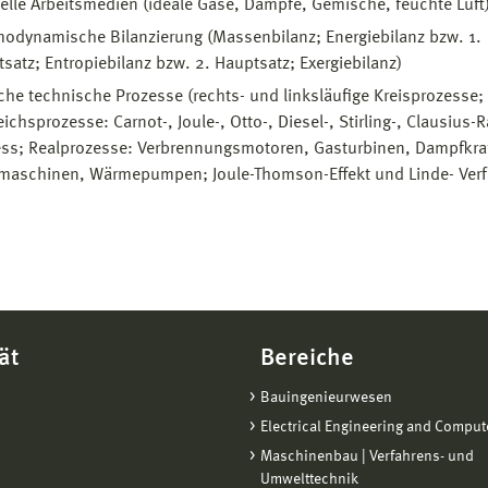
elle Arbeitsmedien (ideale Gase, Dämpfe, Gemische, feuchte Luft
odynamische Bilanzierung (Massenbilanz; Energiebilanz bzw. 1.
satz; Entropiebilanz bzw. 2. Hauptsatz; Exergiebilanz)
che technische Prozesse (rechts- und linksläufige Kreisprozesse;
eichsprozesse: Carnot-, Joule-, Otto-, Diesel-, Stirling-, Clausius-
ss; Realprozesse: Verbrennungsmotoren, Gasturbinen, Dampfkra
emaschinen, Wärmepumpen; Joule-Thomson-Effekt und Linde- Verf
ät
Bereiche
Bauingenieurwesen
Electrical Engineering and Comput
Maschinenbau | Verfahrens- und
Umwelttechnik