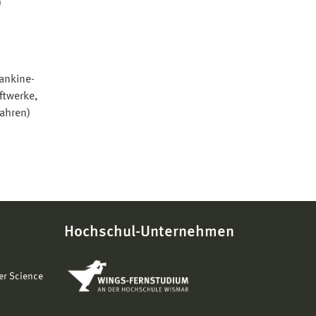
)
Rankine-
ftwerke,
ahren)
Hochschul-Unternehmen
er Science