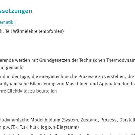
ssetzungen
ematik I
k, Teil Wärmelehre (empfohlen)
ierende werden mit Grundgesetzen der Technischen Thermodynam
aut gemacht
ind in der Lage, die energietechnische Prozesse zu verstehen, die
modynamische Bilanzierung von Maschinen und Apparaten durch
hre Effektivität zu beurteilen
odynamische Modellbildung (System, Zustand, Prozess, Darstell
 p,v,(T)-; T,s-; h,s-; log p,h-Diagramm)