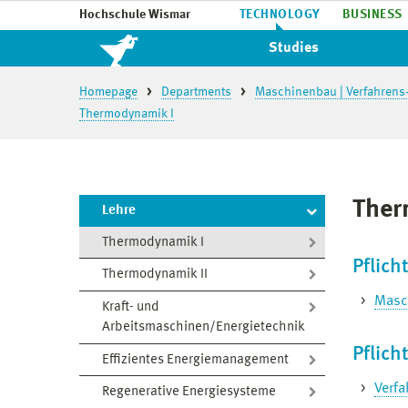
Hochschule Wismar
TECHNOLOGY
BUSINESS
Studies
Homepage
Departments
Maschinenbau | Verfahrens
Thermodynamik I
Ther
Lehre
Thermodynamik I
Pflic
Thermodynamik II
Masc
Kraft- und
Arbeitsmaschinen/Energietechnik
Pflic
Effizientes Energiemanagement
Verfa
Regenerative Energiesysteme