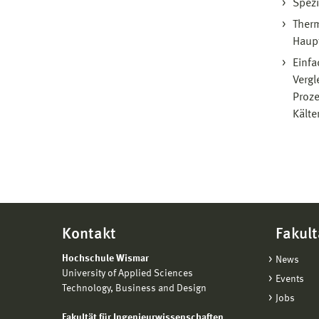
Spezi
Therm
Haupt
Einfa
Vergl
Proze
Kält
Kontakt
Fakult
Hochschule Wismar
News
University of Applied Sciences
Events
Technology, Business and Design
Jobs
Fakultät für Ingenieurwissenschaften