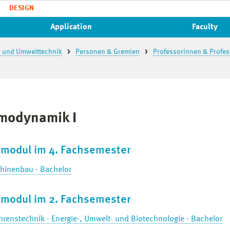
DESIGN
Application
Faculty
- und Umwelttechnik
Personen & Gremien
Professorinnen & Profe
modynamik I
htmodul im 4. Fachsemester
hinenbau - Bachelor
htmodul im 2. Fachsemester
hrenstechnik - Energie-, Umwelt- und Biotechnologie - Bachelor