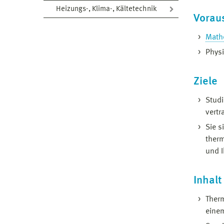
Heizungs-, Klima-, Kältetechnik
Vorau
Math
Physi
Ziele
Stud
vertr
Sie s
ther
und I
Inhalt
Therm
einem