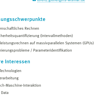
lorenz.gillner@hs-wismar.de
hungsschwerpunkte
enschaftliches Rechnen
herheitsquantifizierung (Intervallmethoden)
leistungsrechnen auf massivparallelen Systemen (GPUs)
ierungsprobleme / Parameteridentifikation
re Interessen
Technologien
erarbeitung
ch-Maschine-Interaktion
 Data