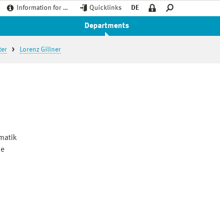
Information for …
Quicklinks
DE
Departments
ter
Lorenz Gillner
matik
ne