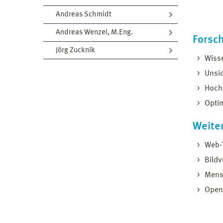
Andreas Schmidt
Andreas Wenzel, M.Eng.
Forsc
Jörg Zucknik
Wiss
Unsic
Hoch
Optim
Weite
Web-
Bildv
Mens
Open