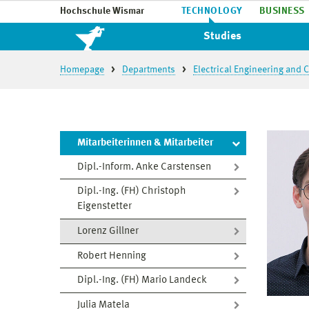
Hochschule Wismar
TECHNOLOGY
BUSINESS
Studies
Homepage
Departments
Electrical Engineering and
Mitarbeiterinnen & Mitarbeiter
Dipl.-Inform. Anke Carstensen
Dipl.-Ing. (FH) Christoph
Eigenstetter
Lorenz Gillner
Robert Henning
Dipl.-Ing. (FH) Mario Landeck
Julia Matela