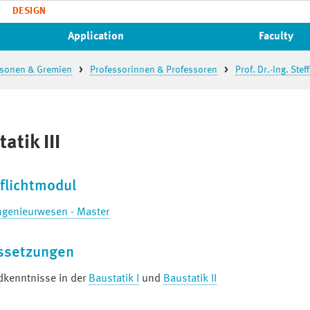
DESIGN
Application
Faculty
sonen & Gremien
Professorinnen & Professoren
Prof. Dr.-Ing. Ste
atik III
flichtmodul
ngenieurwesen - Master
ssetzungen
dkenntnisse in der
Baustatik I
und
Baustatik II