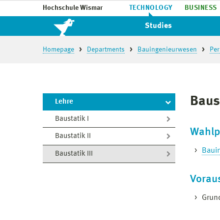
Hochschule Wismar
TECHNOLOGY
BUSINESS
Studies
Homepage
Departments
Bauingenieurwesen
Per
Baust
Lehre
Baustatik I
Wahlp
Baustatik II
Baui
Baustatik III
Vorau
Grun