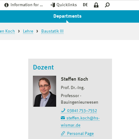
Information for …
Quicklinks
DE
Departments
ffen Koch
Lehre
Baustatik III
Dozent
Steffen Koch
Prof. Dr.-Ing.
Professor
Bauingenieurwesen
03841 753–7552
steffen.koch@hs-
wismar.de
Personal Page