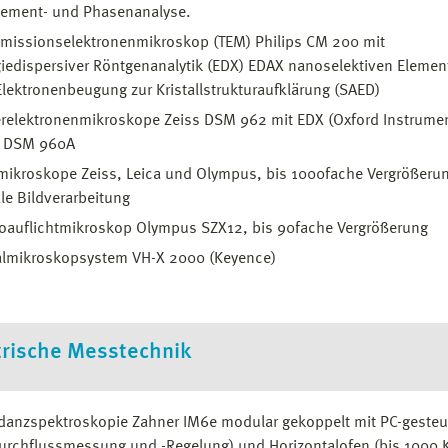
lement- und Phasenanalyse.
smissionselektronenmikroskop (TEM) Philips CM 200 mit
iedispersiver Röntgenanalytik (EDX) EDAX nanoselektiven Elemen
lektronenbeugung zur Kristallstrukturaufklärung (SAED)
relektronenmikroskope Zeiss DSM 962 mit EDX (Oxford Instrume
s DSM 960A
mikroskope Zeiss, Leica und Olympus, bis 1000fache Vergrößeru
ale Bildverarbeitung
oauflichtmikroskop Olympus SZX12, bis 90fache Vergrößerung
talmikroskopsystem VH-X 2000 (Keyence)
trische Messtechnik
anzspektroskopie Zahner IM6e modular gekoppelt mit PC-gesteu
rchflussmessung und -Regelung) und Horizontalofen (bis 1000 