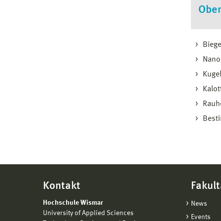
Ober
Biege
Nano
Kugel
Kalot
Rauh
Besti
Kontakt
Fakult
Hochschule Wismar
News
University of Applied Sciences
Events