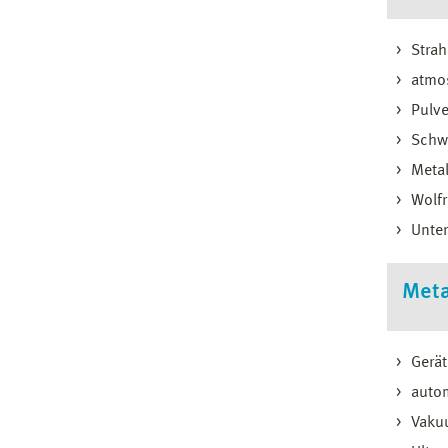
Strah
atmos
Pulv
Schwe
Metal
Wolfr
Unter
Meta
Gerät
autom
Vaku