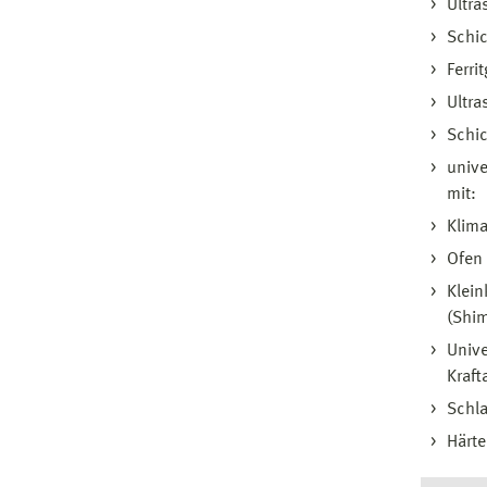
Ultra
Schi
Ferri
Ultra
Schi
unive
mit:
Klima
Ofen 
Klein
(Shi
Unive
Kraft
Schla
Härte