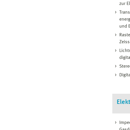
zur E
Tran
energ
und E
Raste
Zeis
Licht
digit
Stere
Digi
Elek
Imped
Gasdu