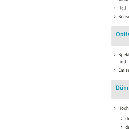
Hall-
Sens
Opti
Spekt
nm)
Emiss
Dünn
Hoch
d
d