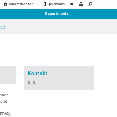
Information for …
Quicklinks
DE
Departments
tung
Kontakt
N. N.
thode
 und
(EDAX)