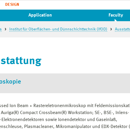
DESIGN
Application
Faculty
es
Institut für Oberflächen- und Dünnschichttechnik (IfOD)
Ausstat
stattung
oskopie
ssed Ion Beam + Rastereletronenmikroskop mit Feldemissionska
 Auriga(R) Compact Crossbeam(R) Workstation; SE-, BSE-, Inlens-
Elektronendetektoren sowie Ionendetektor und Gaseinlaß,
enschleuse, Plasmacleaner, Mikromanipulator und EDX-Detektor 