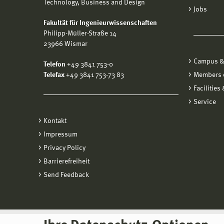
Technology, Business and Design
Jobs
Fakultät für Ingenieurwissenschaften
Philipp-Müller-Straße 14
23966 Wismar
Campus &
Telefon
+49 3841 753-0
Telefax
+49 3841 753-73 83
Members o
Facilities
Service
Kontakt
Impressum
Privacy Policy
Barrierefreiheit
Send Feedback