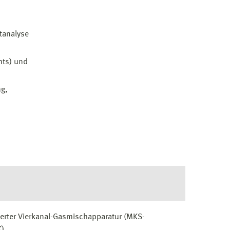
tanalyse
nts) und
ng,
erter Vierkanal-Gasmischapparatur (MKS-
K)