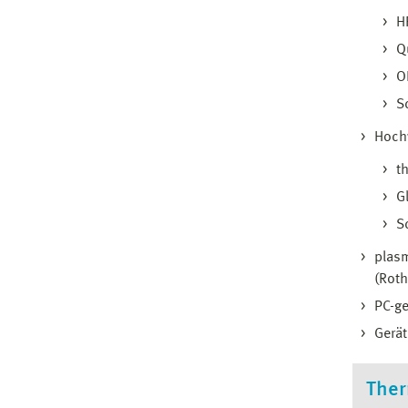
H
Q
O
S
Hoch
t
G
S
plas
(Roth
PC-ge
Gerä
Ther