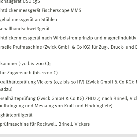
schallgerät USD 15S
chtdickenmessgerät Fischerscope MMS
tgehaltmessgerät an Stählen
schallhandschweißgerät
chtdickenmessgerät nach Wirbelstromprinzip und magnetindukti
rselle Prüfmaschine (Zwick GmbH & Co KG) für Zug-, Druck- und 
kammer (-70 bis 200 C);
für Zugversuch (bis 1200 C)
krafthärteprüfung Vickers (0,2 bis 10 HV) (Zwick GmbH & Co KG)
madzu)
rsalhärteprüfung (Zwick GmbH & Co KG) ZHU2.5 nach Brinell, Vick
aufbringung und Messung von Kraft und Eindringtiefe)
ghärteprüfgerät
prüfmaschine für Rockwell, Brinell, Vickers