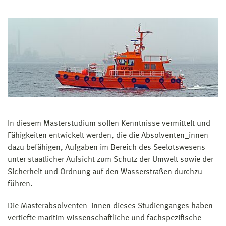
deutschen oder ausländischen Hochschule der
Prüfungs- und Studienordnung
Fachrichtung Nautik mit mindestens 240 ECTS-
Modulhandbuch
Punkten
(Credit Points)
und
1. ein
gültiges Befähigungszeugnis Nautischer
Wachoffizier
NWO nach §29 Absatz 1 Satz 1
Nummer 1 der Seeleute-Befähigungsverordnung
ohne Einschränkungen nach §9 der Seeleute-
Befähigungsverordnung
oder
2. ein mit dem Befähigungszeugnis nach Nummer 1
In diesem Masterstudium sollen Kenntnisse vermittelt und
als
gleichwertig anerkanntes Befähigungszeugnis
Fähigkeiten ent­wickelt werden, die die Absolventen_innen
für den nautischen Schiffsdiens
t eines anderen
dazu befähigen, Aufgaben im Bereich des Seelotswesens
Mitgliedstaates der Europäischen Union oder
unter staatlicher Aufsicht zum Schutz der Umwelt sowie der
Vertragsstaates des Abkommens über den
Sicher­heit und Ordnung auf den Wasserstraßen durch­zu­
Europäischen Wirtschaftsraum
führen.
Kann die Anzahl von 240 ECTS-Punkten nicht
Die Masterabsolventen_innen dieses Studienganges haben
nachgewiesen werden, können maximal 30 ECTS-
vertiefte maritim-wissen­schaft­liche und fachspezifische