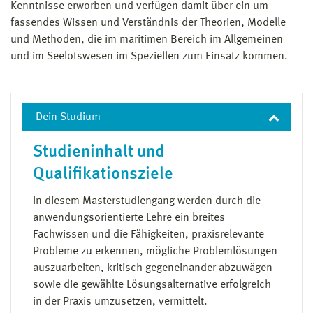
Punkte individuell an der Hochschule Wismar auf
Kenntnisse erworben und verfügen damit über ein um­
Antrag anerkannt werden.
fassendes Wissen und Verständnis der Theorien, Modelle
und Methoden, die im maritimen Bereich im Allgemeinen
Des Weiteren ist für die Zulassung zum
und im Seelotswesen im Speziellen zum Einsatz kommen.
Masterstudium Maritime Pilotage eine
schriftliche
Bestätigung über die Zulassung zur
Seelotsenanwärterin oder zum Seelotsenanwärter
von Seiten der Generaldirektion Wasserstraßen und
Dein Studium
Schifffahrt (GDWS) bei einer in der
Studieninhalt und
Praxiszeitordnung §1 (4) genannten
Lotsenbrüderschaften erforderlich.
Qualifikationsziele
In diesem Masterstudiengang werden durch die
anwendungsorientierte Lehre ein breites
Fachwissen und die Fähig­keiten, praxisrelevante
Probleme zu erkennen, mögliche Pro­blem­lösungen
auszu­arbeiten, kritisch gegeneinander abzuwägen
sowie die gewählte Lösungs­alter­na­tive erfolgreich
in der Praxis umzusetzen, vermittelt.