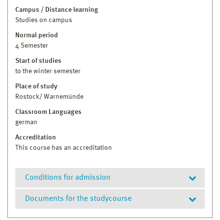
Campus / Distance learning
Studies on campus
Normal period
4 Semester
Start of studies
to the winter semester
Place of study
Rostock/ Warnemünde
Classroom Languages
german
Accreditation
This course has an accreditation
Conditions for admission
Documents for the studycourse
erster berufsqualifizierender Studienabschluss
(Bachelor, Diplom oder vergleichbar) einer