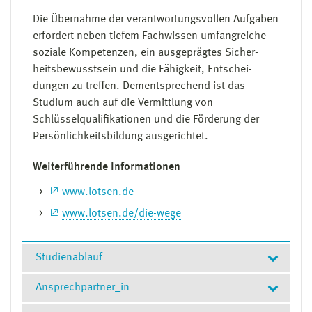
Die Übernahme der verant­wortungsvollen Aufgaben
erfordert neben tiefem Fach­wissen umfangreiche
soziale Kompe­ten­zen, ein ausgeprägtes Sicher­
heits­bewusstsein und die Fähigkeit, Ent­schei­
dungen zu treffen. Dementsprechend ist das
Studium auch auf die Ver­mitt­lung von
Schlüsselqualifikationen und die Förderung der
Persönlichkeitsbildung ausge­richtet.
Weiterführende Informationen
www.lotsen.de
www.lotsen.de/die-wege
Studienablauf
Ansprechpartner_in
Modulübersicht