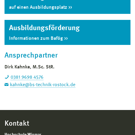
auf einen Ausbildungsplatz
Ausbildungs­förderung
Informationen zum Bafög
Ansprechpartner
Dirk Kahnke, M.Sc. StR.
0381 9698 4576
kahnke@bs-technik-rostock.de
Kontakt
Hochschule Wismar