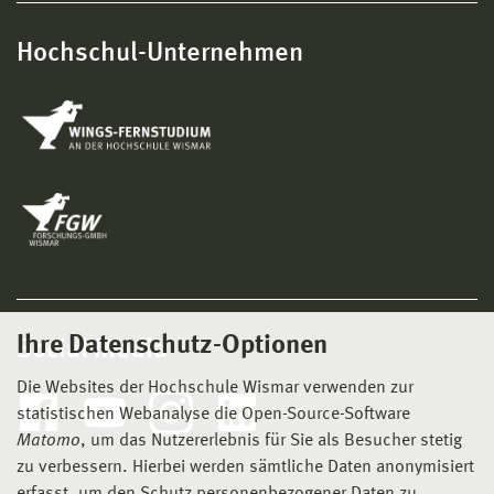
Hochschul-Unternehmen
Ihre Datenschutz-Optionen
Social Media
Die Websites der Hochschule Wismar verwenden zur
statistischen Webanalyse die Open-Source-Software
Matomo
, um das Nutzererlebnis für Sie als Besucher stetig
zu verbessern. Hierbei werden sämtliche Daten anonymisiert