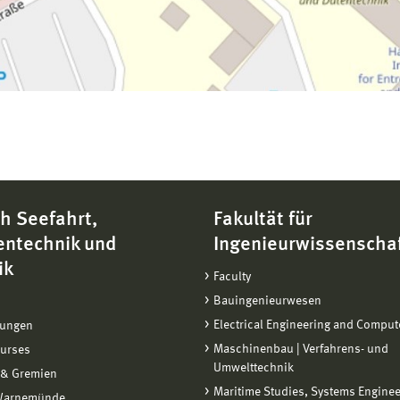
h Seefahrt,
Fakultät für
entechnik und
Ingenieurwissenscha
ik
Faculty
Bauingenieurwesen
Electrical Engineering and Comput
tungen
Maschinenbau | Verfahrens- und
ourses
Umwelttechnik
 & Gremien
Maritime Studies, Systems Engine
Warnemünde