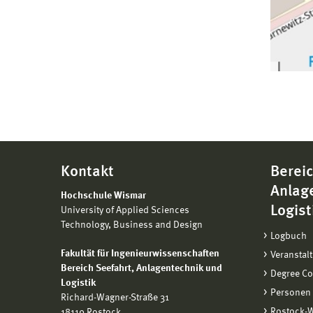
Kontakt
Bereic
Anlag
Hochschule Wismar
Logist
University of Applied Sciences
Technology, Business and Design
Logbuch
Fakultät für Ingenieurwissenschaften
Veranstal
Bereich
Seefahrt, Anlagentechnik und
Degree C
Logistik
Personen
Richard-Wagner-Straße 31
Rostock-
18119 Rostock