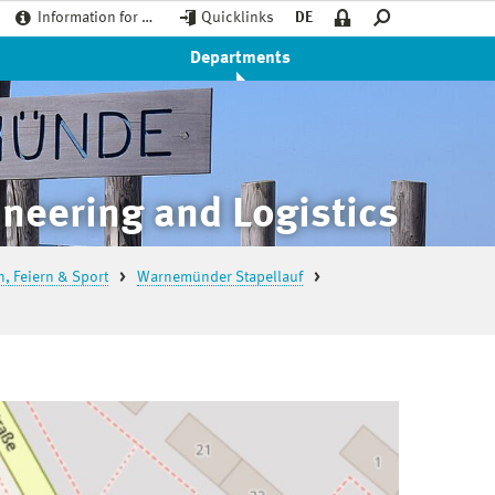
Information for …
Quicklinks
DE
Departments
neering and Logistics
, Feiern & Sport
Warnemünder Stapellauf