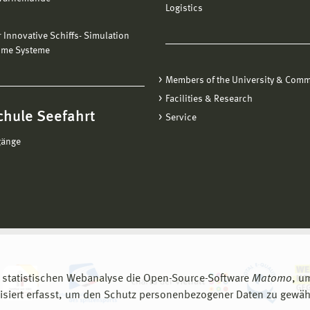
Logistics
ür Innovative Schiffs- Simulation
ime Systeme
Members of the University & Comm
Facilities & Research
chule Seefahrt
Service
gänge
 statistischen Webanalyse die Open-Source-Software
Matomo
, u
siert erfasst, um den Schutz personenbezogener Daten zu gewähr