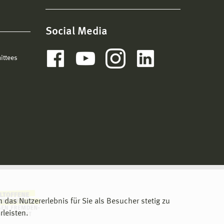
Social Media
ittees
m das Nutzererlebnis für Sie als Besucher stetig zu
leisten.