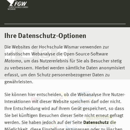
können. Zahlreiche Module setzen natürlich
fachspezifische Vorkenntnisse, wie man sie
typischerweise in einem einschlägigen Bachelor-
Studiengang erwirbt, voraus.
Ihre Datenschutz-Optionen
Social Media
Kann ich mich auch bewerben, wenn ich in
meinem Erststudiengang nur 180 Credits
Die Websites der Hochschule Wismar verwenden zur
(sechssemestriger Bachelor-Studiengang)
statistischen Webanalyse die Open-Source-Software
erworben habe?
Matomo
, um das Nutzererlebnis für Sie als Besucher stetig
Ja, Sie können die fehlenden 30 Credits bis zum
zu verbessern. Hierbei werden sämtliche Daten anonymisiert
Ende Ihres Master-Studiengangs durch Belegung
erfasst, um den Schutz personenbezogener Daten zu
geeigneter Module in Bachelor- oder Master-
gewährleisten.
Studiengängen (in Absprache mit und nach
Genehmigung durch den Prüfungsausschuss)
Sie können hier entscheiden, ob die Webanalyse Ihre Nutzer-
nachholen.
Interaktionen mit dieser Website speichern darf oder nicht.
Ihre Entscheidung wird auf ihrem Gerät gespeichert, so dass
Ich werde zum Zeitpunkt meiner Bewerbung mein
Sie bei künftigen Besuchen dieser Seite nicht erneut gefragt
Erststudium noch nicht abgeschlossen haben.
werden. Sie haben jedoch auf der Seite
Datenschutz
die
Kann ich mich trotzdem bewerben?
Möglichkeit, diese Einstellung anzupassen oder zu löschen.