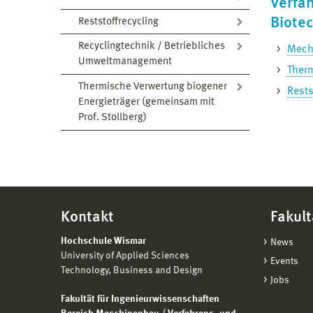
Verfah
Biote
Reststoffrecycling
Recyclingtechnik / Betriebliches
Mecha
Umweltmanagement
Therm
Thermische Verwertung biogener
Rests
Energieträger (gemeinsam mit
Prof. Stollberg)
Kontakt
Fakult
Hochschule Wismar
News
University of Applied Sciences
Events
Technology, Business and Design
Jobs
Fakultät für Ingenieurwissenschaften