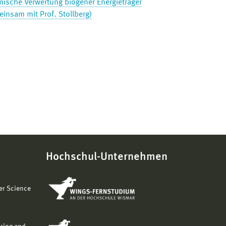
mische Verwertung biogener Energieträger
insam mit Prof. Stollberg)
Hochschul-Unternehmen
er Science