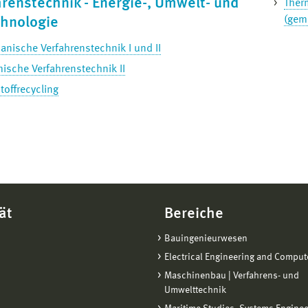
renstechnik - Energie-, Umwelt- und
Ther
(geme
chnologie
nische Verfahrenstechnik I und II
ische Verfahrenstechnik II
toffrecycling
ät
Bereiche
Bauingenieurwesen
Electrical Engineering and Comput
Maschinenbau | Verfahrens- und
Umwelttechnik