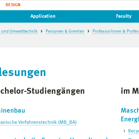
DESIGN
Application
Faculty
- und Umwelttechnik
Personen & Gremien
Professorinnen & Profe
lesungen
achelor-Studiengängen
im M
inenbau
Masch
Energ
anische Verfahrenstechnik (MB_BA)
Recy