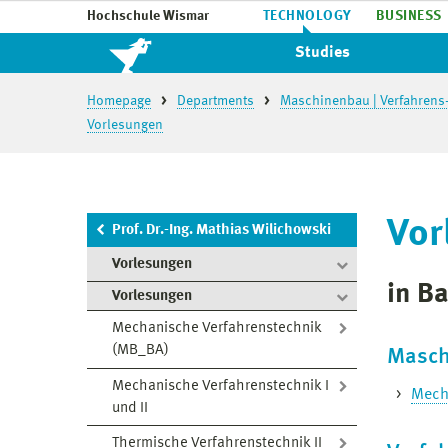
Hochschule Wismar
TECHNOLOGY
BUSINESS
Studies
Homepage
Departments
Maschinenbau | Verfahrens
Vorlesungen
Vor
Prof. Dr.-Ing. Mathias Wilichowski
Vorlesungen
in B
Vorlesungen
Mechanische Verfahrenstechnik
(MB_BA)
Masch
Mechanische Verfahrenstechnik I
Mech
und II
Thermische Verfahrenstechnik II