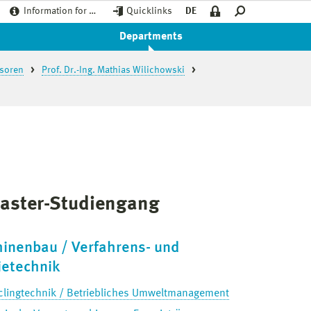
Information for …
Quicklinks
DE
Departments
ssoren
Prof. Dr.-Ing. Mathias Wilichowski
aster-Studiengang
inenbau / Verfahrens- und
ietechnik
clingtechnik / Betriebliches Umweltmanagement