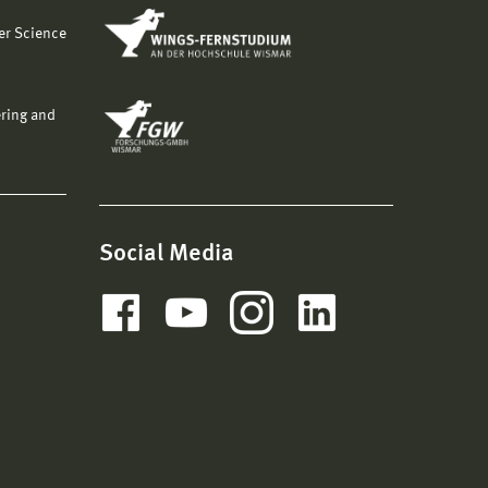
er Science
ering and
Social Media