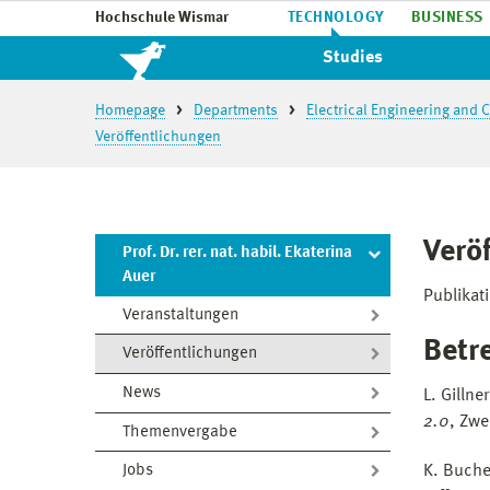
Hochschule Wismar
TECHNOLOGY
BUSINESS
Studies
Homepage
Departments
Electrical Engineering and
Veröffentlichungen
Verö
Prof. Dr. rer. nat. habil. Ekaterina
Auer
Publikati
Veranstaltungen
Betr
Veröffentlichungen
News
L. Gillne
2.0
, Zwe
Themenvergabe
K. Buche
Jobs