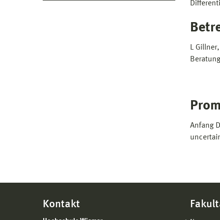
Differen
Betr
L Gillne
Beratung
Prom
Anfang D
uncertai
Kontakt
Fakult