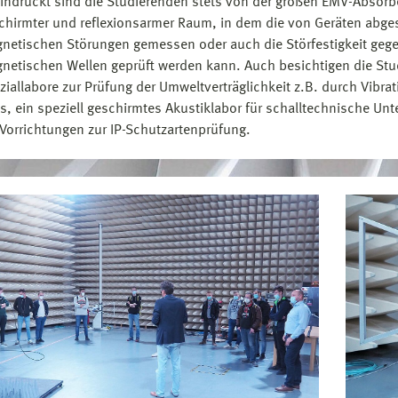
indruckt sind die Studierenden stets von der großen EMV-Absorber
chirmter und reflexionsarmer Raum, in dem die von Geräten abgest
netischen Störungen gemessen oder auch die Störfestigkeit gege
netischen Wellen geprüft werden kann. Auch besichtigen die Stu
ziallabore zur Prüfung der Umweltverträglichkeit z.B. durch Vibra
ts, ein speziell geschirmtes Akustiklabor für schalltechnische U
 Vorrichtungen zur IP-Schutzartenprüfung.