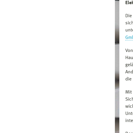
Ele
Die
sic
unt
Gm
Von
Hau
gel
And
die
Mit
Sic
wic
Unt
int