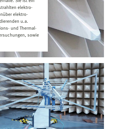
halle. Sie ist ein
rahlten elektro­
nüber elektro­
dierenden u.a.
tions- und Thermal­
ntersuchungen, sowie