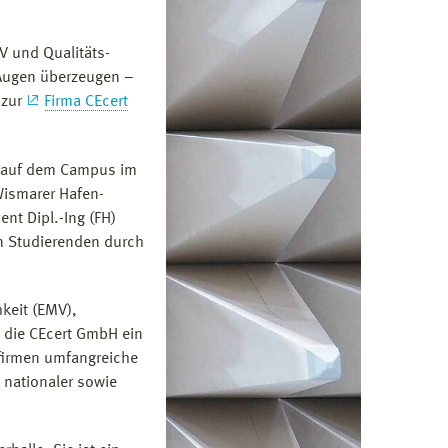
V und Qualitäts­
 Augen überzeugen –
 zur
Firma CEcert
t auf dem Campus im
Wismarer Hafen­
nt Dipl.-Ing (FH)
en Studierenden durch
hkeit (EMV),
t die CEcert GmbH ein
sfirmen umfangreiche
 nationaler sowie