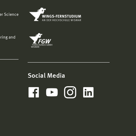
er Science
ering and
Social Media