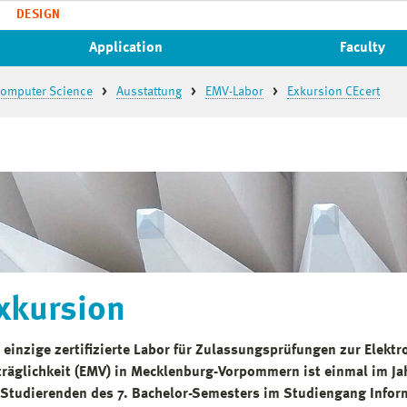
DESIGN
Application
Faculty
 Computer Science
Ausstattung
EMV-Labor
Exkursion CEcert
xkursion
 einzige zertifizierte Labor für Zulassungsprüfungen zur Elekt
träglichkeit (EMV) in Mecklenburg-Vorpommern ist einmal im Jah
 Studierenden des 7. Bachelor-Semesters im Studiengang Info