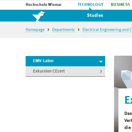
Hochschule Wismar
TECHNOLOGY
BUSINESS
Studies
Homepage
Departments
Electrical Engineering and
EMV-Labor
Exkursion CEcert
E
Das
Ver
die