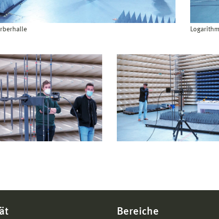
rberhalle
Logarithm
ät
Bereiche