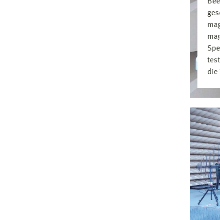
Bee
ges
mag
mag
Spe
tes
die