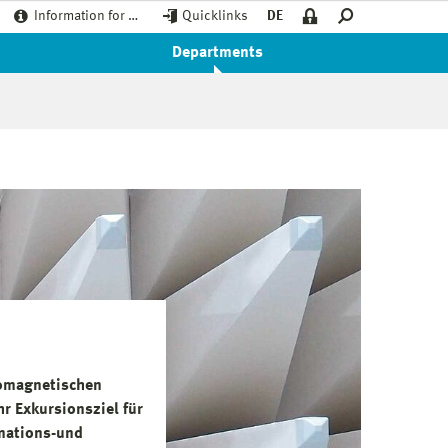
Information for …
Quicklinks
DE
Departments
romagnetischen
r Exkursionsziel für
rmations-und