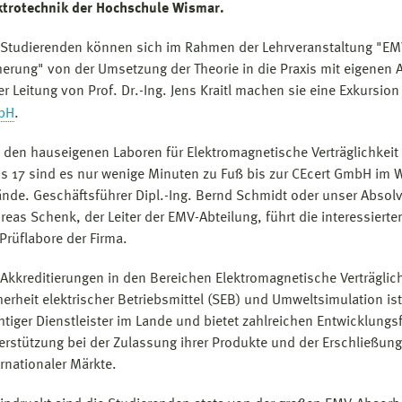
ktrotechnik der Hochschule Wismar.
 Studierenden können sich im Rahmen der Lehrveranstaltung "EM
herung" von der Umsetzung der Theorie in die Praxis mit eigenen
er Leitung von Prof. Dr.-Ing. Jens Kraitl machen sie eine Exkursion
bH
.
 den hauseigenen Laboren für Elektromagnetische Verträglichkei
s 17 sind es nur wenige Minuten zu Fuß bis zur CEcert GmbH im 
ände. Geschäftsführer Dipl.-Ing. Bernd Schmidt oder unser Absolve
reas Schenk, der Leiter der EMV-Abteilung, führt die interessiert
 Prüflabore der Firma.
 Akkreditierungen in den Bereichen Elektromagnetische Verträglic
herheit elektrischer Betriebsmittel (SEB) und Umweltsimulation is
htiger Dienstleister im Lande und bietet zahlreichen Entwicklung
erstützung bei der Zulassung ihrer Produkte und der Erschließung
ernationaler Märkte.