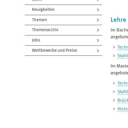
Neuigkeiten
Lehre
Themen
Im Bach
Themenarchiv
angebot
Jobs
Techn
Wettbewerbe und Preise
Stahl
Im Mast
angebot
Techn
Stahl
Brüc
Histo