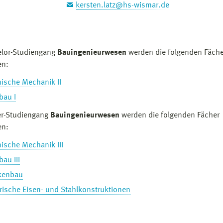
kersten.latz@hs-wismar.de
elor-Studiengang
Bauingenieurwesen
werden die folgenden Fäche
en:
ische Mechanik II
bau I
er-Studiengang
Bauingenieurwesen
werden die folgenden Fächer
en:
ische Mechanik III
bau III
kenbau
rische Eisen- und Stahlkonstruktionen