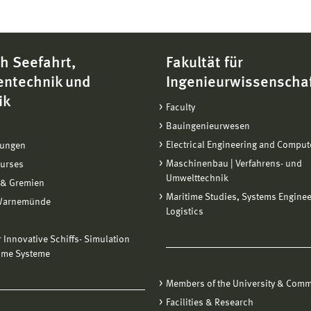
h Seefahrt,
Fakultät für
entechnik und
Ingenieurwissenscha
ik
Faculty
Bauingenieurwesen
Electrical Engineering and Comput
tungen
Maschinenbau | Verfahrens- und
ourses
Umwelttechnik
 & Gremien
Maritime Studies, Systems Engine
Warnemünde
Logistics
ür Innovative Schiffs- Simulation
ime Systeme
Members of the University & Comm
Facilities & Research