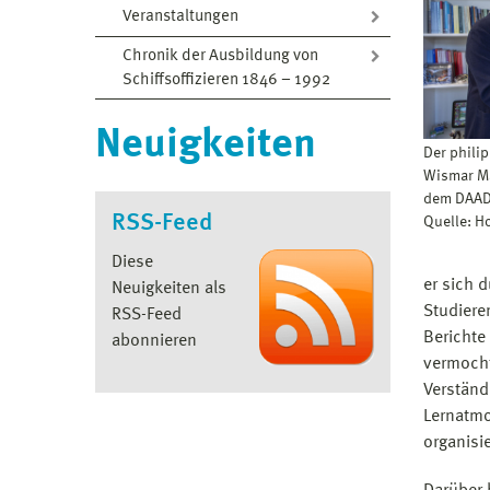
Veranstaltungen
Chronik der Ausbildung von
Schiffsoffizieren 1846 – 1992
Neuigkeiten
Der phili
Wismar Ma
dem DAAD-
RSS-Feed
Quelle: 
Diese
er sich 
Neuigkeiten als
Studiere
RSS-Feed
Berichte
abonnieren
vermocht
Verständ
Lernatmo
organisi