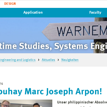
DESIGN
Application
Faculty
time Studies, Systems Engi
ngineering and Logistics
Aktuelles
Neuigkeiten
24
uhay Marc Joseph Arpon!
Unser philippinischer Absol