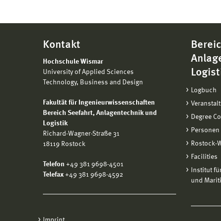
Kontakt
Bereic
Anlag
Hochschule Wismar
Logist
University of Applied Sciences
Technology, Business and Design
Logbuch
Fakultät für Ingenieurwissenschaften
Veranstal
Bereich
Seefahrt, Anlagentechnik und
Degree C
Logistik
Personen
Richard-Wagner-Straße 31
Rostock-
18119 Rostock
Facilities
Telefon
+49 381 9698-4501
Institut f
Telefax
+49 381 9698-4592
und Marit
Imprint