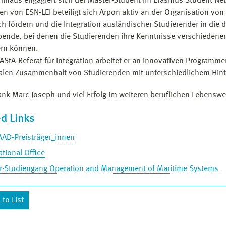
hinaus engagiert sich der Master-Student im Erasmus Student Netw
n von ESN-LEI beteiligt sich Arpon aktiv an der Organisation von 
h fördern und die Integration ausländischer Studierender in die 
ende, bei denen die Studierenden ihre Kenntnisse verschiedene
rn können.
StA-Referat für Integration arbeitet er an innovativen Programmen 
alen Zusammenhalt von Studierenden mit unterschiedlichem Hint
ank Marc Joseph und viel Erfolg im weiteren beruflichen Lebenswe
d Links
AAD-Preisträger_innen
ational Office
r-Studiengang Operation and Management of Maritime Systems
to List