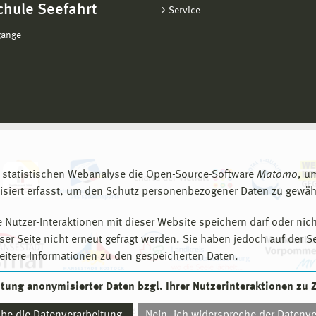
chule Seefahrt
Service
gänge
 statistischen Webanalyse die Open-Source-Software
Matomo
, u
siert erfasst, um den Schutz personenbezogener Daten zu gewähr
 Nutzer-Interaktionen mit dieser Website speichern darf oder nich
er Seite nicht erneut gefragt werden. Sie haben jedoch auf der S
eitere Informationen zu den gespeicherten Daten.
eitung anonymisierter Daten bzgl. Ihrer Nutzerinteraktionen zu
© 2026 Hochschule Wismar
aube die Datenverarbeitung.
Nein, ich widerspreche der Datenve