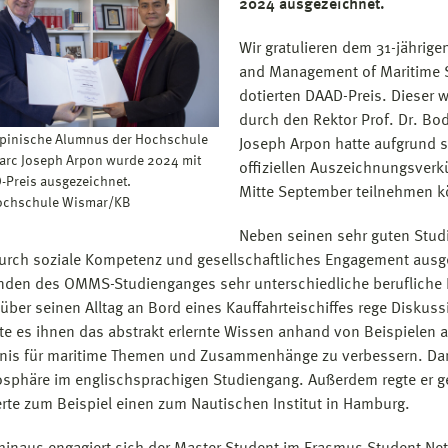
2024 ausgezeichnet.
Wir gratulieren dem 31-jährig
and Management of Maritime S
dotierten DAAD-Preis. Dieser
durch den Rektor Prof. Dr. Bo
ppinische Alumnus der Hochschule
Joseph Arpon hatte aufgrund s
rc Joseph Arpon wurde 2024 mit
offiziellen Auszeichnungsverk
Preis ausgezeichnet.
Mitte September teilnehmen 
Hochschule Wismar/KB
Neben seinen sehr guten Studie
durch soziale Kompetenz und gesellschaftliches Engagement ausg
nden des OMMS-Studienganges sehr unterschiedliche berufliche 
 über seinen Alltag an Bord eines Kauffahrteischiffes rege Disku
e es ihnen das abstrakt erlernte Wissen anhand von Beispielen au
nis für maritime Themen und Zusammenhänge zu verbessern. Dami
sphäre im englischsprachigen Studiengang. Außerdem regte er
erte zum Beispiel einen zum Nautischen Institut in Hamburg.