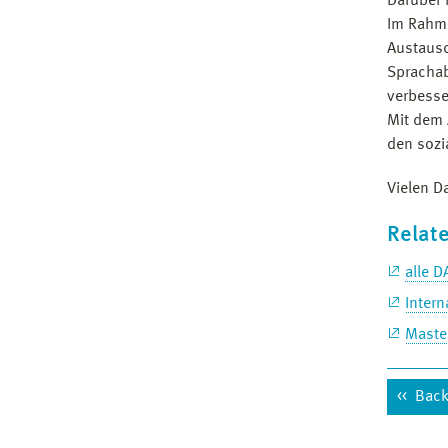
Darüber 
Im Rahme
Austausc
Sprachab
verbesse
Mit dem A
den sozi
Vielen D
Relate
alle D
Intern
Maste
Back 