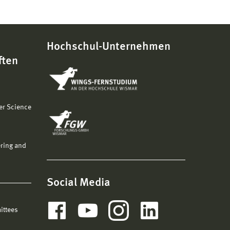
Hochschul-Unternehmen
ften
er Science
ering and
Social Media
ittees