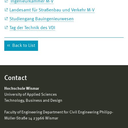
Ingenieurkammer M-V
Landesamt für Straßenbau und Verkehr M-V
Studiengang Bauingenieurwesen
Tag der Technik des VDI
Back to List
Contact
Hochschule Wismar
University of Applied Sciences
Technology, Business and Design
Faculty of Engineering Department for Civil Engineering Philipp-
Müller-Straße 14 23966 Wismar