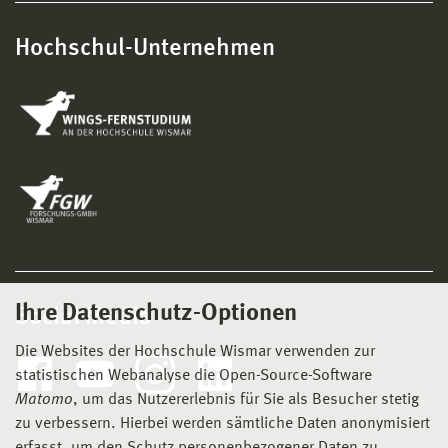
Hochschul-Unternehmen
Ihre Datenschutz-Optionen
Social Media
Die Websites der Hochschule Wismar verwenden zur
statistischen Webanalyse die Open-Source-Software
Matomo
, um das Nutzererlebnis für Sie als Besucher stetig
zu verbessern. Hierbei werden sämtliche Daten anonymisiert