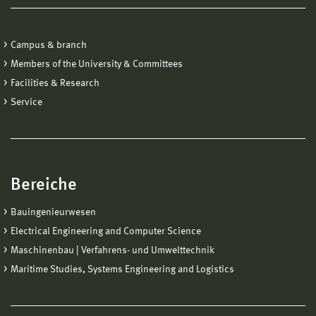
Dipl.-Ing. Annett Berkholz, Tel.:
03841 753–7583
,
E-Mail:
annett.berkholz@hs-wismar.de
Campus & branch
Members of the University & Committees
Facilities & Research
Service
Bereiche
Bauingenieurwesen
Electrical Engineering and Computer Science
Maschinenbau | Verfahrens- und Umwelttechnik
Maritime Studies, Systems Engineering and Logistics