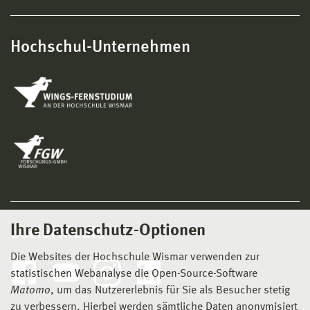
Hochschul-Unternehmen
Ihre Datenschutz-Optionen
Social Media
Die Websites der Hochschule Wismar verwenden zur
statistischen Webanalyse die Open-Source-Software
Matomo
, um das Nutzererlebnis für Sie als Besucher stetig
zu verbessern. Hierbei werden sämtliche Daten anonymisiert