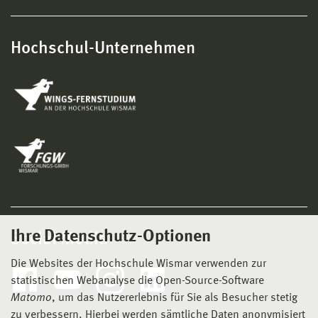
Hochschul-Unternehmen
Ihre Datenschutz-Optionen
Social Media
Die Websites der Hochschule Wismar verwenden zur
statistischen Webanalyse die Open-Source-Software
Matomo
, um das Nutzererlebnis für Sie als Besucher stetig
zu verbessern. Hierbei werden sämtliche Daten anonymisiert