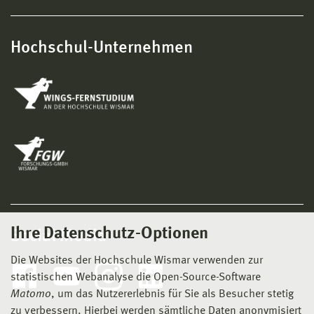
Hochschul-Unternehmen
Ihre Datenschutz-Optionen
Social Media
Die Websites der Hochschule Wismar verwenden zur
statistischen Webanalyse die Open-Source-Software
Matomo
, um das Nutzererlebnis für Sie als Besucher stetig
zu verbessern. Hierbei werden sämtliche Daten anonymisiert