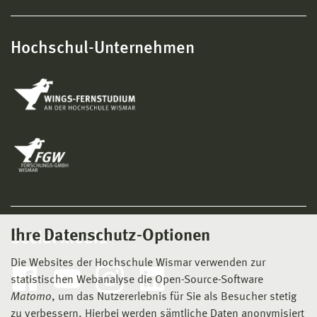
Hochschul-Unternehmen
Ihre Datenschutz-Optionen
Social Media
Die Websites der Hochschule Wismar verwenden zur
statistischen Webanalyse die Open-Source-Software
Matomo
, um das Nutzererlebnis für Sie als Besucher stetig
zu verbessern. Hierbei werden sämtliche Daten anonymisiert