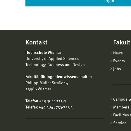
Kontakt
Fakult
Hochschule Wismar
News
University of Applied Sciences
Events
Technology, Business and Design
Jobs
Fakultät für Ingenieurwissenschaften
Philipp-Müller-Straße 14
23966 Wismar
Campus &
Telefon
+49 3841 753-0
Telefax
+49 3841 753-73 83
Members o
Facilities
Service