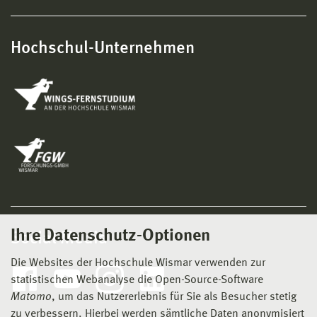
Hochschul-Unternehmen
Ihre Datenschutz-Optionen
Social Media
Die Websites der Hochschule Wismar verwenden zur
statistischen Webanalyse die Open-Source-Software
Matomo
, um das Nutzererlebnis für Sie als Besucher stetig
zu verbessern. Hierbei werden sämtliche Daten anonymisiert