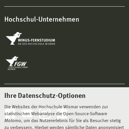
Hochschul-Unternehmen
Ihre Datenschutz-Optionen
Social Media
Die Websites der Hochschule Wismar verwenden zur
statistischen Webanalyse die Open-Source-Software
Matomo
, um das Nutzererlebnis für Sie als Besucher stetig
zu verbessern. Hierbei werden sämtliche Daten anonymisiert