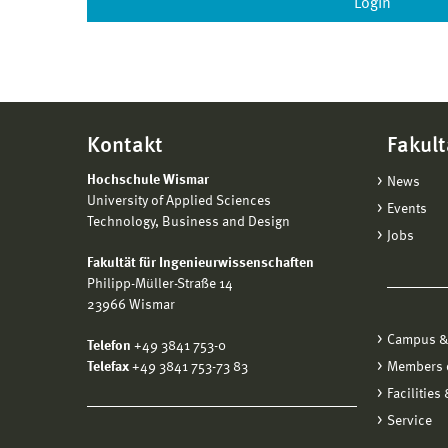
Kontakt
Fakult
Hochschule Wismar
News
University of Applied Sciences
Events
Technology, Business and Design
Jobs
Fakultät für Ingenieurwissenschaften
Philipp-Müller-Straße 14
23966 Wismar
Campus &
Telefon
+49 3841 753-0
Telefax
+49 3841 753-73 83
Members o
Facilities
Service