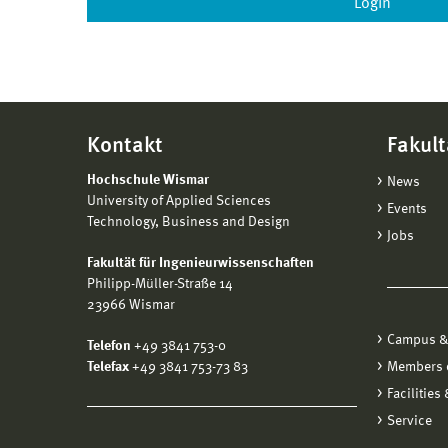
Kontakt
Fakult
Hochschule Wismar
News
University of Applied Sciences
Events
Technology, Business and Design
Jobs
Fakultät für Ingenieurwissenschaften
Philipp-Müller-Straße 14
23966 Wismar
Campus &
Telefon
+49 3841 753-0
Telefax
+49 3841 753-73 83
Members o
Facilities
Service