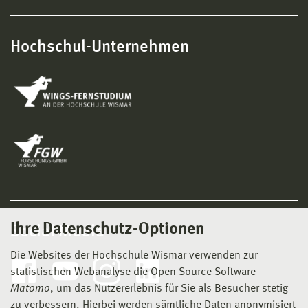
Hochschul-Unternehmen
Ihre Datenschutz-Optionen
Social Media
Die Websites der Hochschule Wismar verwenden zur
statistischen Webanalyse die Open-Source-Software
Matomo
, um das Nutzererlebnis für Sie als Besucher stetig
zu verbessern. Hierbei werden sämtliche Daten anonymisiert