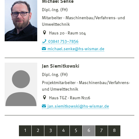
Michael Senke
Dipl.-Ing. (FH)
Mitarbeiter
Maschinenbau/Verfahrens- und
Umwelttechnik
Haus 20 · Raum 104
03841 753–7856
michael.senke@hs-wismar.de
Jan Siemitkowski
Dipl.-Ing. (FH)
Projektmitarbeiter
Maschinenbau/Verfahrens-
und Umwelttechnik
Haus TGZ · Raum N116
jan.siemitkowski@hs-wismar.de
1
2
3
4
5
6
7
8