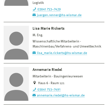
Logistik
03841 753–7429
juergen.renner@hs-wismar.de
Lisa Marie Rickerts
M. Eng.
Wissenschaftliche Mitarbeiterin
Maschinenbau/Verfahrens- und Umwelttechnik
lisa_marie.rickerts@hs-wismar.de
Annemarie Riedel
Mitarbeiterin
Bauingenieurwesen
Haus 6 · Raum 121
03841 753–7491
annemarie.riedel@hs-wismar.de