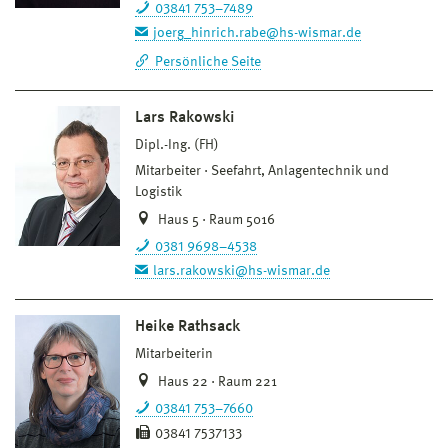
03841 753–7489
joerg_hinrich.rabe@hs-wismar.de
Persönliche Seite
Lars Rakowski
Dipl.-Ing. (FH)
Mitarbeiter
Seefahrt, Anlagentechnik und
Logistik
Haus 5 · Raum 5016
0381 9698–4538
lars.rakowski@hs-wismar.de
Heike Rathsack
Mitarbeiterin
Haus 22 · Raum 221
03841 753–7660
03841 7537133