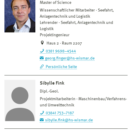
Master of Science
Wissenschaftlicher Mitarbeiter
Seefahrt,
Anlagentechnik und Logistik
Lehrender
Seefahrt, Anlagentechnik und
Logistik
Projektingenieur
Haus 2 · Raum 2207
0381 9698–4544
georg.finger@hs-wismar.de
Persönliche Seite
Sibylle Fink
Dipl.-Geol.
Projektmitarbeiterin
Maschinenbau/Verfahrens-
und Umwelttechnik
03841 753–7187
sibylle.fink@hs-wismar.de