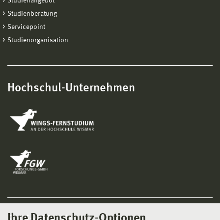
Studienangebot
Studienberatung
Servicepoint
Studienorganisation
Hochschul-Unternehmen
Ihre Datenschutz-Optionen