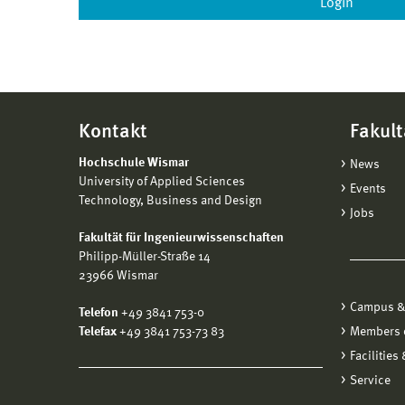
Kontakt
Fakult
Hochschule Wismar
News
University of Applied Sciences
Events
Technology, Business and Design
Jobs
Fakultät für Ingenieurwissenschaften
Philipp-Müller-Straße 14
23966 Wismar
Campus &
Telefon
+49 3841 753-0
Telefax
+49 3841 753-73 83
Members o
Facilities
Service