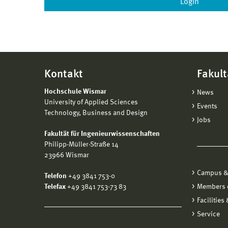
Kontakt
Fakult
Hochschule Wismar
News
University of Applied Sciences
Events
Technology, Business and Design
Jobs
Fakultät für Ingenieurwissenschaften
Philipp-Müller-Straße 14
23966 Wismar
Campus &
Telefon
+49 3841 753-0
Telefax
+49 3841 753-73 83
Members o
Facilities
Service