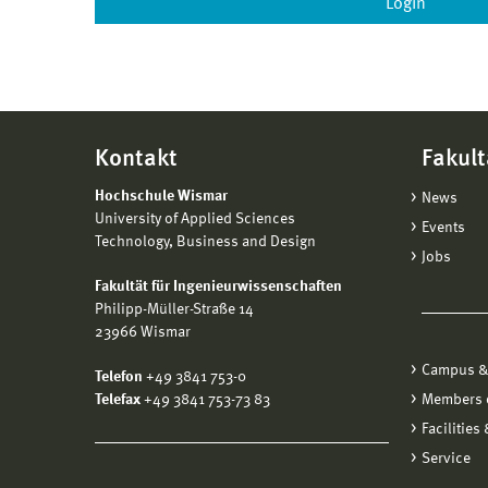
Kontakt
Fakult
Hochschule Wismar
News
University of Applied Sciences
Events
Technology, Business and Design
Jobs
Fakultät für Ingenieurwissenschaften
Philipp-Müller-Straße 14
23966 Wismar
Campus &
Telefon
+49 3841 753-0
Telefax
+49 3841 753-73 83
Members o
Facilities
Service