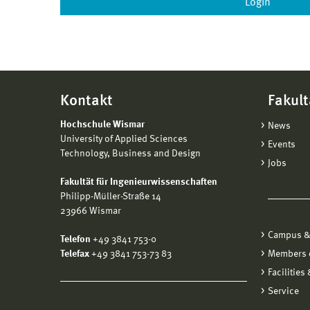
Kontakt
Fakult
Hochschule Wismar
News
University of Applied Sciences
Events
Technology, Business and Design
Jobs
Fakultät für Ingenieurwissenschaften
Philipp-Müller-Straße 14
23966 Wismar
Campus &
Telefon
+49 3841 753-0
Telefax
+49 3841 753-73 83
Members o
Facilities
Service