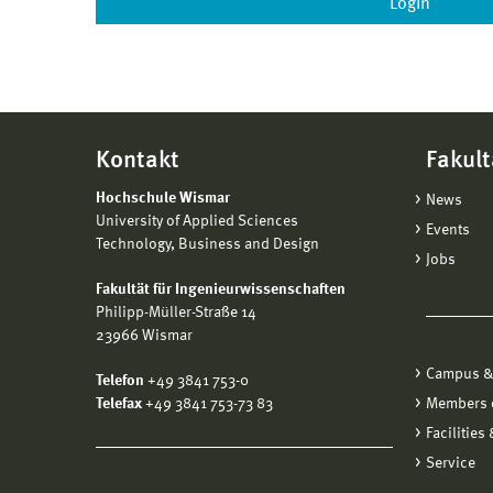
Kontakt
Fakult
Hochschule Wismar
News
University of Applied Sciences
Events
Technology, Business and Design
Jobs
Fakultät für Ingenieurwissenschaften
Philipp-Müller-Straße 14
23966 Wismar
Campus &
Telefon
+49 3841 753-0
Telefax
+49 3841 753-73 83
Members o
Facilities
Service