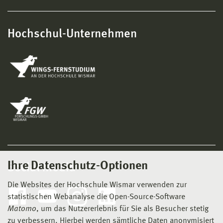
Hochschul-Unternehmen
Ihre Datenschutz-Optionen
Social Media
Die Websites der Hochschule Wismar verwenden zur
statistischen Webanalyse die Open-Source-Software
Matomo
, um das Nutzererlebnis für Sie als Besucher stetig
zu verbessern. Hierbei werden sämtliche Daten anonymisiert