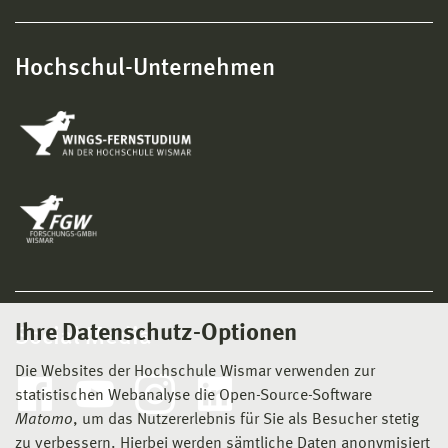
Hochschul-Unternehmen
Ihre Datenschutz-Optionen
Social Media
Die Websites der Hochschule Wismar verwenden zur
statistischen Webanalyse die Open-Source-Software
Matomo
, um das Nutzererlebnis für Sie als Besucher stetig
zu verbessern. Hierbei werden sämtliche Daten anonymisiert