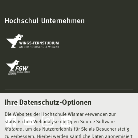
Hochschul-Unternehmen
Ihre Datenschutz-Optionen
Social Media
Die Websites der Hochschule Wismar verwenden zur
statistischen Webanalyse die Open-Source-Software
Matomo
, um das Nutzererlebnis für Sie als Besucher stetig
zu verbessern. Hierbei werden sämtliche Daten anonymisiert