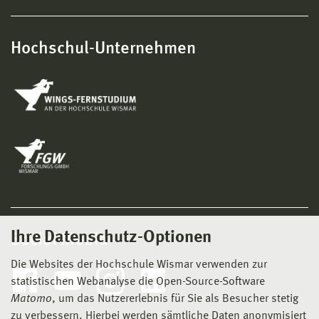
Hochschul-Unternehmen
Ihre Datenschutz-Optionen
Social Media
Die Websites der Hochschule Wismar verwenden zur
statistischen Webanalyse die Open-Source-Software
Matomo
, um das Nutzererlebnis für Sie als Besucher stetig
zu verbessern. Hierbei werden sämtliche Daten anonymisiert