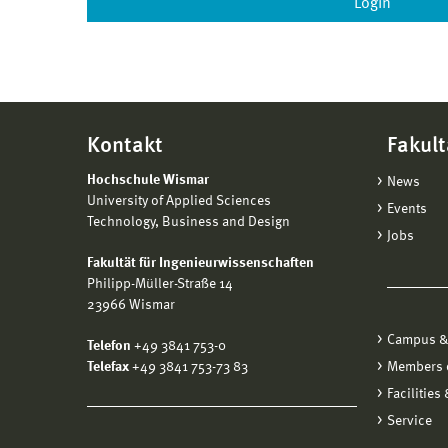
Kontakt
Fakult
Hochschule Wismar
News
University of Applied Sciences
Events
Technology, Business and Design
Jobs
Fakultät für Ingenieurwissenschaften
Philipp-Müller-Straße 14
23966 Wismar
Campus &
Telefon
+49 3841 753-0
Telefax
+49 3841 753-73 83
Members o
Facilities
Service